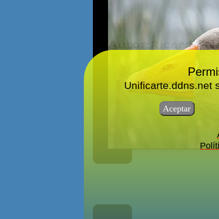
Permi
Unificarte.ddns.net 
Polí