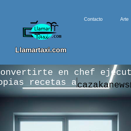
Contacto
Arte
Llamartaxi.com
convertirte en chef ejecu
opias recetas a
cazakanews